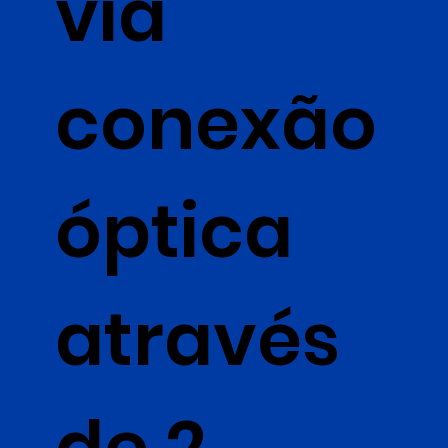
via
conexão
óptica
através
de 2