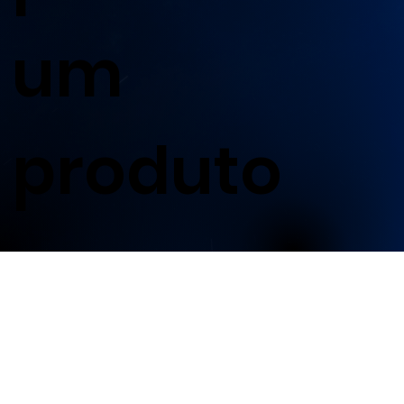
um
produto