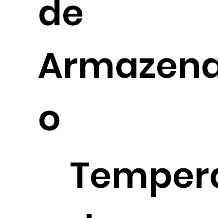
de
Armazen
o
Temper