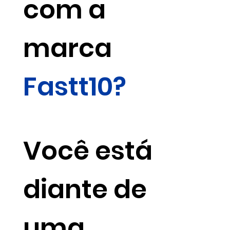
com a
marca
Fastt10?
Você está
diante de
uma