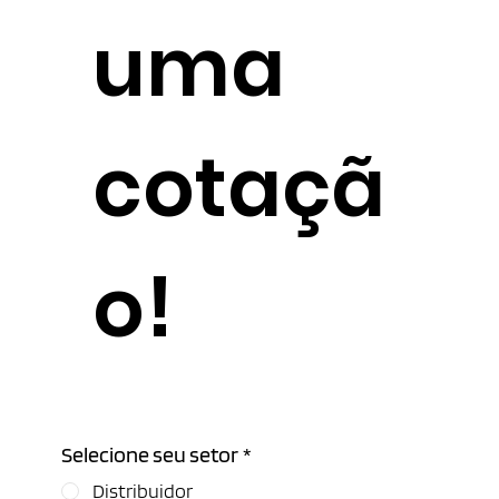
uma
cotaçã
o!
Selecione seu setor
*
Distribuidor