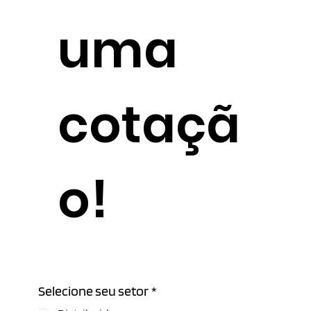
uma
cotaçã
o!
Selecione seu setor
*