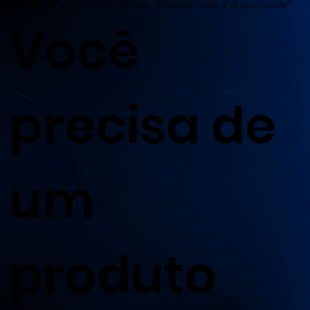
Precisa de uma solução rápida, acessível e de alta qualidade?
Você
precisa de
um
produto