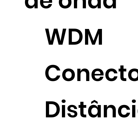
de onda
WDM
Conecto
Distânc