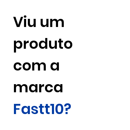
Viu um
produto
com a
marca
Fastt10?